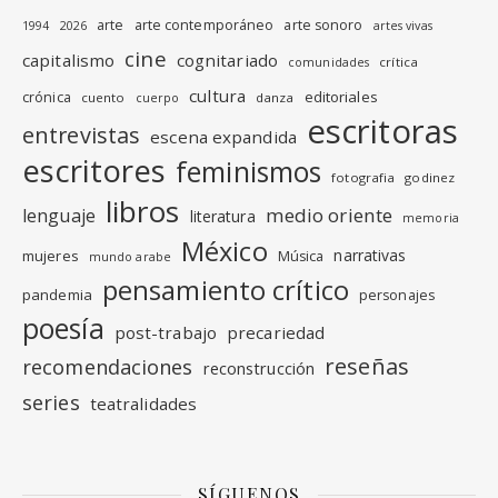
arte
arte contemporáneo
arte sonoro
1994
2026
artes vivas
cine
capitalismo
cognitariado
crítica
comunidades
cultura
editoriales
crónica
cuento
danza
cuerpo
escritoras
entrevistas
escena expandida
escritores
feminismos
fotografia
godinez
libros
medio oriente
lenguaje
literatura
memoria
México
narrativas
mujeres
Música
mundo arabe
pensamiento crítico
pandemia
personajes
poesía
post-trabajo
precariedad
reseñas
recomendaciones
reconstrucción
series
teatralidades
SÍGUENOS