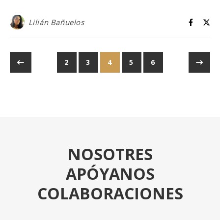
Lilián Bañuelos
2
3
4
5
6
NOSOTRES
APÓYANOS
COLABORACIONES