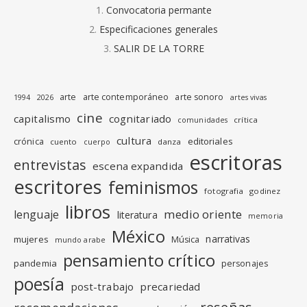
Convocatoria permante
Especificaciones generales
SALIR DE LA TORRE
arte
arte contemporáneo
arte sonoro
1994
2026
artes vivas
cine
capitalismo
cognitariado
crítica
comunidades
cultura
editoriales
crónica
cuento
danza
cuerpo
escritoras
entrevistas
escena expandida
escritores
feminismos
fotografia
godinez
libros
medio oriente
lenguaje
literatura
memoria
México
narrativas
mujeres
Música
mundo arabe
pensamiento crítico
pandemia
personajes
poesía
post-trabajo
precariedad
reseñas