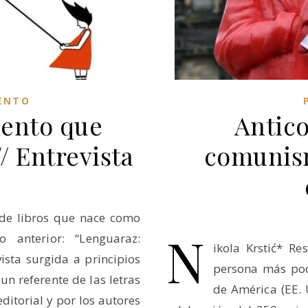
ENTO
iento que
Antic
/ Entrevista
comunism
 de libros que nace como
N
 anterior: “Lenguaraz:
ikola Krstić* Re
vista surgida a principios
persona más pod
un referente de las letras
de América (EE. 
ditorial y por los autores