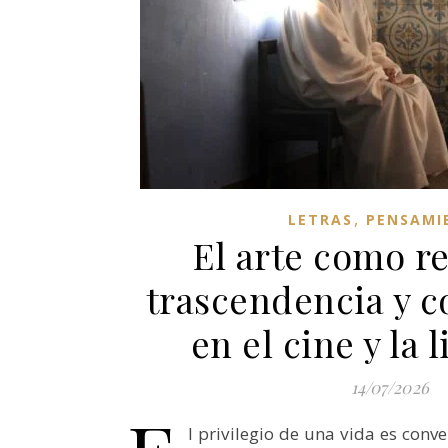
,
LETRAS
PENSAMI
El arte como r
trascendencia y c
en el cine y la 
14/07/2026
l privilegio de una vida es conv