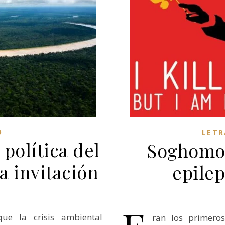
O
LETR
política del
Soghomon
a invitación
epilep
ue la crisis ambiental
ran los primero