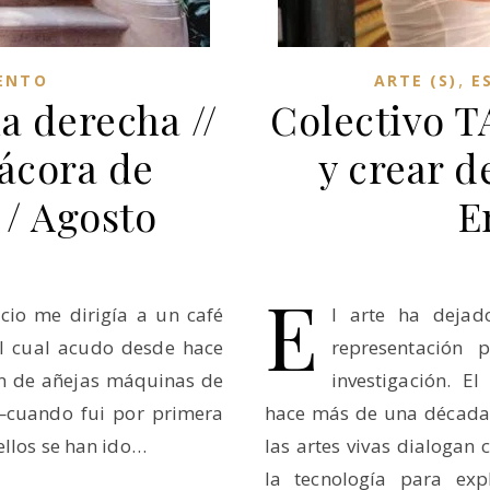
,
ENTO
ARTE (S)
E
a derecha //
Colectivo T
tácora de
y crear d
 / Agosto
E
E
icio me dirigía a un café
l arte ha dejad
al cual acudo desde hace
representación 
ón de añejas máquinas de
investigación. E
—cuando fui por primera
hace más de una década,
ellos se han ido…
las artes vivas dialogan c
la tecnología para exp