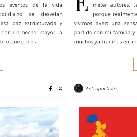
E
Los eventos de la vida
meter autores, t
otidiano se desvelan
porque realmente
esa paz estructurada y
vivimos ayer; una sens
 por un hecho mayor, a
partido con mi familia 
ante o que pone a…
muchos ya traemos enci
Antropocholo