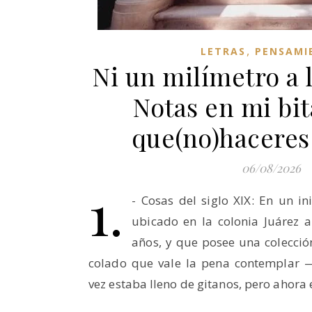
,
LETRAS
PENSAMI
Ni un milímetro a l
Notas en mi bi
que(no)haceres
06/08/2026
1.
- Cosas del siglo XIX: En un in
ubicado en la colonia Juárez 
años, y que posee una colecci
colado que vale la pena contemplar 
vez estaba lleno de gitanos, pero ahora 