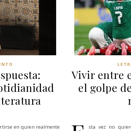
ENTO
LETR
espuesta:
Vivir entre e
otidianidad
el golpe de
literatura
ertirse en quien realmente
sta vez no quier