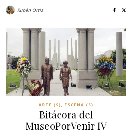
Rubén Ortiz
,
ARTE (S)
ESCENA (S)
Bitácora del
MuseoPorVenir IV