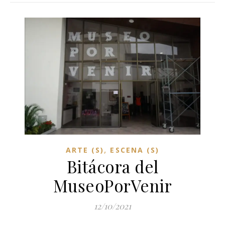
,
ARTE (S)
ESCENA (S)
Bitácora del
MuseoPorVenir
12/10/2021