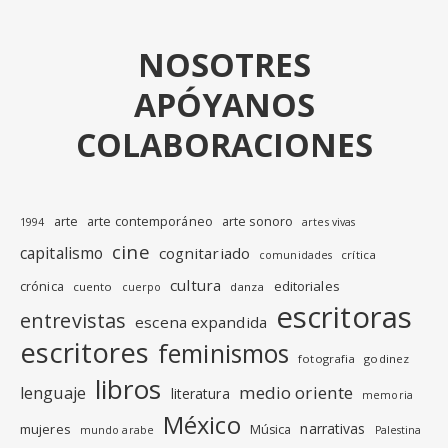
NOSOTRES
APÓYANOS
COLABORACIONES
arte
arte contemporáneo
arte sonoro
1994
artes vivas
cine
capitalismo
cognitariado
crítica
comunidades
cultura
editoriales
crónica
cuento
danza
cuerpo
escritoras
entrevistas
escena expandida
escritores
feminismos
fotografia
godinez
libros
medio oriente
lenguaje
literatura
memoria
México
narrativas
mujeres
Música
mundo arabe
Palestina