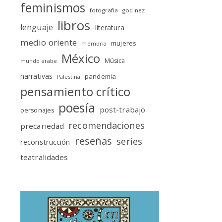
feminismos
fotografia
godinez
libros
lenguaje
literatura
medio oriente
mujeres
memoria
México
Música
mundo arabe
narrativas
pandemia
Palestina
pensamiento crítico
poesía
post-trabajo
personajes
recomendaciones
precariedad
reseñas
series
reconstrucción
teatralidades