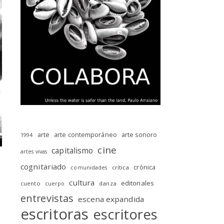
arte
arte contemporáneo
arte sonoro
1994
cine
capitalismo
artes vivas
cognitariado
crónica
crítica
comunidades
cultura
editoriales
cuento
danza
cuerpo
entrevistas
escena expandida
escritoras
escritores