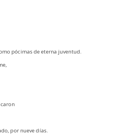
como pócimas de eterna juventud.
me,
icaron
ado, por nueve días.