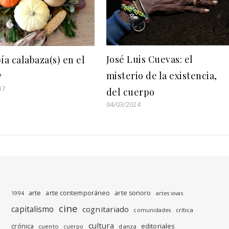
José Luis Cuevas: el
ía calabaza(s) en el
misterio de la existencia,
*
17
del cuerpo
04/03/2024
arte
arte contemporáneo
arte sonoro
1994
artes vivas
cine
capitalismo
cognitariado
crítica
comunidades
cultura
editoriales
crónica
cuento
danza
cuerpo