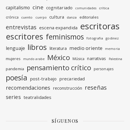
cine
capitalismo
cognitariado
crítica
comunidades
cultura
editoriales
crónica
cuento
danza
cuerpo
escritoras
entrevistas
escena expandida
escritores
feminismos
fotografia
godinez
libros
medio oriente
lenguaje
literatura
memoria
México
narrativas
mujeres
Música
mundo arabe
Palestina
pensamiento crítico
pandemia
personajes
poesía
post-trabajo
precariedad
reseñas
recomendaciones
reconstrucción
series
teatralidades
SÍGUENOS