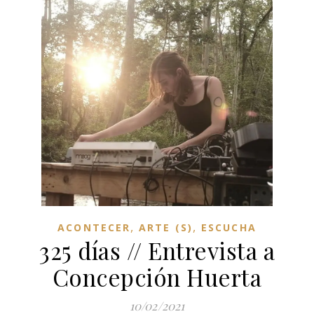
,
,
ACONTECER
ARTE (S)
ESCUCHA
325 días // Entrevista a
Concepción Huerta
10/02/2021