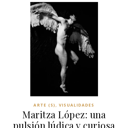
,
ARTE (S)
VISUALIDADES
Maritza López: una
pulsión lúdica y curiosa