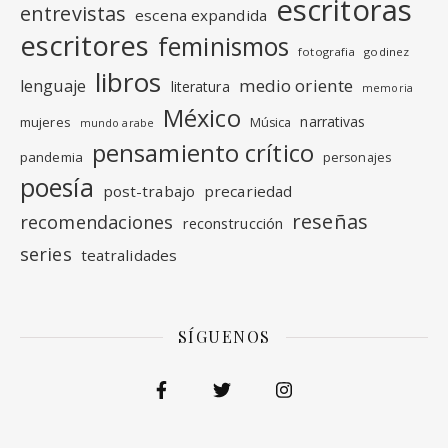
escritoras
entrevistas
escena expandida
escritores
feminismos
fotografia
godinez
libros
medio oriente
lenguaje
literatura
memoria
México
narrativas
mujeres
Música
mundo arabe
pensamiento crítico
pandemia
personajes
poesía
post-trabajo
precariedad
reseñas
recomendaciones
reconstrucción
series
teatralidades
SÍGUENOS