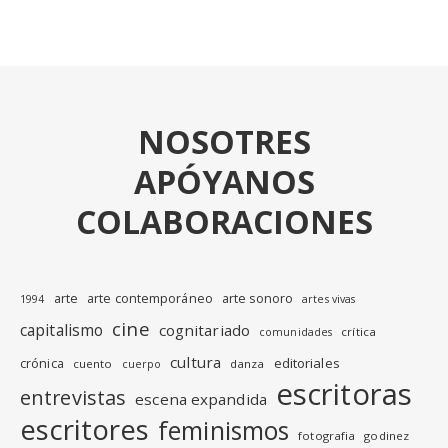
NOSOTRES
APÓYANOS
COLABORACIONES
arte
arte contemporáneo
arte sonoro
1994
artes vivas
cine
capitalismo
cognitariado
crítica
comunidades
cultura
editoriales
crónica
cuento
danza
cuerpo
escritoras
entrevistas
escena expandida
escritores
feminismos
fotografia
godinez