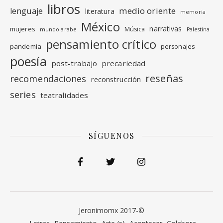
libros
medio oriente
lenguaje
literatura
memoria
México
narrativas
mujeres
Música
mundo arabe
Palestina
pensamiento crítico
pandemia
personajes
poesía
post-trabajo
precariedad
reseñas
recomendaciones
reconstrucción
series
teatralidades
SÍGUENOS
Jeronimomx 2017-©