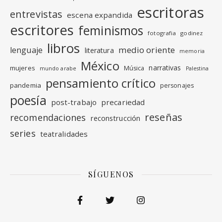
escritoras
entrevistas
escena expandida
escritores
feminismos
fotografia
godinez
libros
medio oriente
lenguaje
literatura
memoria
México
narrativas
mujeres
Música
mundo arabe
Palestina
pensamiento crítico
pandemia
personajes
poesía
post-trabajo
precariedad
reseñas
recomendaciones
reconstrucción
series
teatralidades
SÍGUENOS