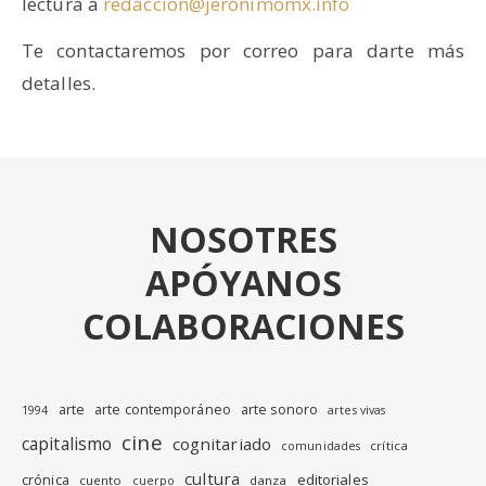
lectura a
redaccion@jeronimomx.info
Te contactaremos por correo para darte más
detalles.
NOSOTRES
APÓYANOS
COLABORACIONES
arte
arte contemporáneo
arte sonoro
1994
artes vivas
cine
capitalismo
cognitariado
crítica
comunidades
cultura
editoriales
crónica
cuento
danza
cuerpo