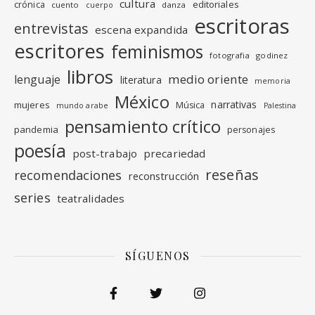
cultura
editoriales
crónica
cuento
danza
cuerpo
escritoras
entrevistas
escena expandida
escritores
feminismos
fotografia
godinez
libros
medio oriente
lenguaje
literatura
memoria
México
narrativas
mujeres
Música
mundo arabe
Palestina
pensamiento crítico
pandemia
personajes
poesía
post-trabajo
precariedad
reseñas
recomendaciones
reconstrucción
series
teatralidades
SÍGUENOS