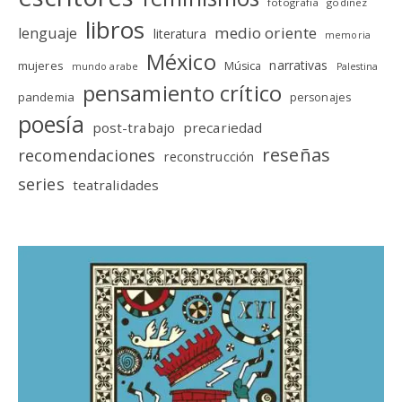
fotografia
godinez
libros
medio oriente
lenguaje
literatura
memoria
México
narrativas
mujeres
Música
mundo arabe
Palestina
pensamiento crítico
pandemia
personajes
poesía
post-trabajo
precariedad
reseñas
recomendaciones
reconstrucción
series
teatralidades