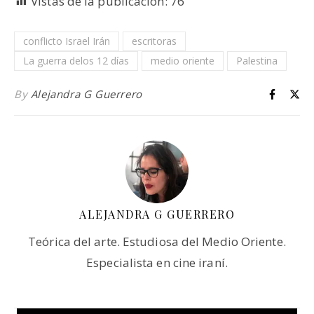
Vistas de la publicación:
76
conflicto Israel Irán
escritoras
La guerra delos 12 días
medio oriente
Palestina
By
Alejandra G Guerrero
ALEJANDRA G GUERRERO
Teórica del arte. Estudiosa del Medio Oriente.
Especialista en cine iraní.