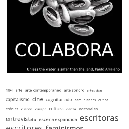
arte
arte contemporáneo
arte sonoro
1994
artes vivas
cine
capitalismo
cognitariado
crítica
comunidades
cultura
editoriales
crónica
cuento
danza
cuerpo
escritoras
entrevistas
escena expandida
escritores
feminismos