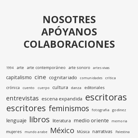
NOSOTRES
APÓYANOS
COLABORACIONES
arte
arte contemporáneo
arte sonoro
1994
artes vivas
cine
capitalismo
cognitariado
crítica
comunidades
cultura
editoriales
crónica
cuento
danza
cuerpo
escritoras
entrevistas
escena expandida
escritores
feminismos
fotografia
godinez
libros
medio oriente
lenguaje
literatura
memoria
México
narrativas
mujeres
Música
mundo arabe
Palestina