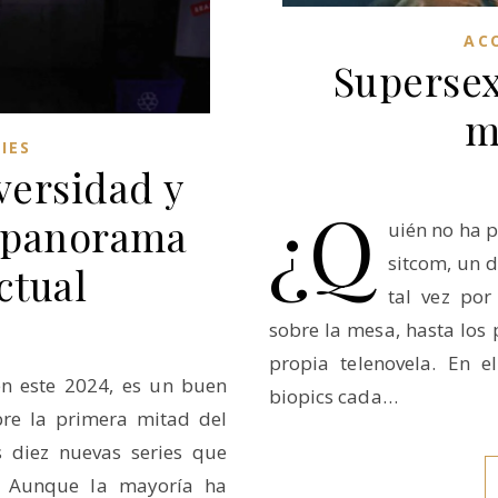
AC
Supersex
m
IES
iversidad y
¿Q
 panorama
uién no ha 
sitcom, un d
ctual
tal vez por
sobre la mesa, hasta los
propia telenovela. En e
en este 2024, es un buen
biopics cada…
re la primera mitad del
s diez nuevas series que
s. Aunque la mayoría ha