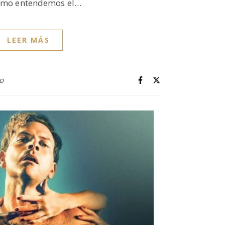
como entendemos el…
LEER MÁS
lo