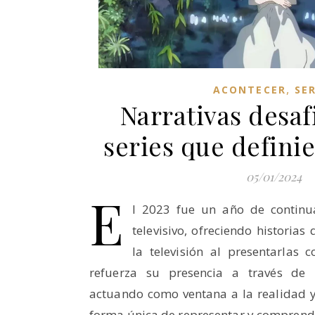
,
ACONTECER
SER
Narrativas desafi
series que defini
05/01/2024
E
l 2023 fue un año de continu
televisivo, ofreciendo historia
la televisión al presentarlas 
refuerza su presencia a través de na
actuando como ventana a la realidad 
forma única de representar y compren