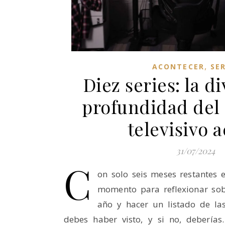
,
ACONTECER
SER
Diez series: la d
profundidad del
televisivo a
31/07/2024
C
on solo seis meses restantes 
momento para reflexionar sob
año y hacer un listado de la
debes haber visto, y si no, debería