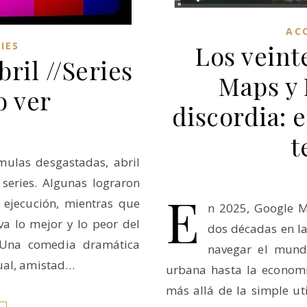
AC
IES
Los veint
bril //Series
Maps y 
o ver
discordia: 
t
mulas desgastadas, abril
series. Algunas lograron
E
 ejecución, mientras que
n 2025, Google M
va lo mejor y lo peor del
dos décadas en l
 Una comedia dramática
navegar el mund
ual, amistad…
urbana hasta la economí
más allá de la simple u