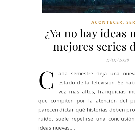
,
ACONTECER
SER
¿Ya no hay ideas 
mejores series 
17/07/2026
C
ada semestre deja una nueva
estado de la televisión. Se h
vez más altos, franquicias in
que compiten por la atención del p
parecen dictar qué historias deben pr
ruido, suele repetirse una conclusió
ideas nuevas.…