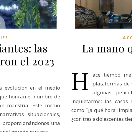
AC
IES
La mano q
antes: las
eron el 2023
H
ace tiempo me 
plataformas de 
a evolución en el medio
algunas pelíc
s que honran el nombre de
inquietarme: las casas
con maestría. Este medio
como “¿a qué hora limpia 
rrativas situacionales,
¿con tres adolescentes tie
y proporcionándonos una
der el mundo que nos…