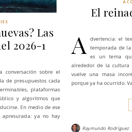
AC
El reina
IES
nuevas? Las
A
dvertencia: el t
del 2026-1
temporada de la 
es un tema que
alrededor de la cultura
 conversación sobre el
vuelve una masa incont
abla de presupuestos cada
porque ya ha ocurrido. Va
terminables, plataformas
úblico y algoritmos que
oducirse. En medio de ese
n apresurada: ya no hay
Raymundo Rodríguez