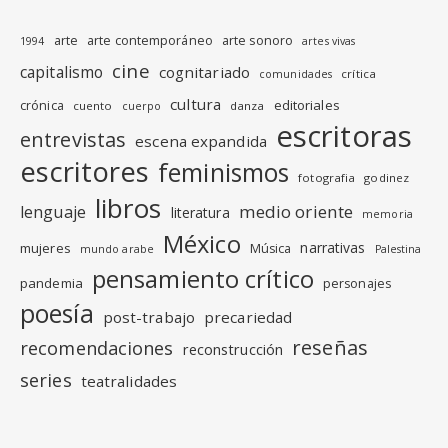
arte
arte contemporáneo
arte sonoro
1994
artes vivas
cine
capitalismo
cognitariado
crítica
comunidades
cultura
editoriales
crónica
cuento
danza
cuerpo
escritoras
entrevistas
escena expandida
escritores
feminismos
fotografia
godinez
libros
medio oriente
lenguaje
literatura
memoria
México
narrativas
mujeres
Música
mundo arabe
Palestina
pensamiento crítico
pandemia
personajes
poesía
post-trabajo
precariedad
reseñas
recomendaciones
reconstrucción
series
teatralidades