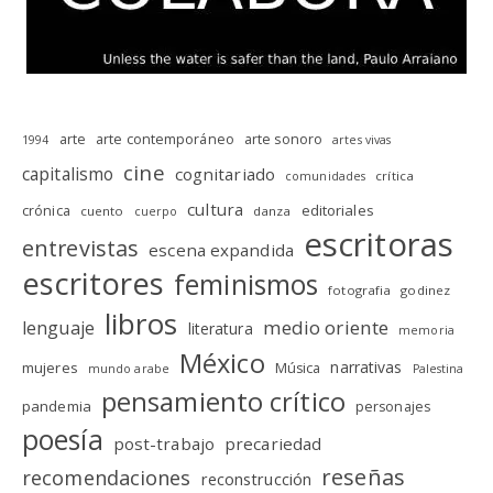
arte
arte contemporáneo
arte sonoro
1994
artes vivas
cine
capitalismo
cognitariado
crítica
comunidades
cultura
editoriales
crónica
cuento
danza
cuerpo
escritoras
entrevistas
escena expandida
escritores
feminismos
fotografia
godinez
libros
medio oriente
lenguaje
literatura
memoria
México
narrativas
mujeres
Música
mundo arabe
Palestina
pensamiento crítico
pandemia
personajes
poesía
post-trabajo
precariedad
reseñas
recomendaciones
reconstrucción