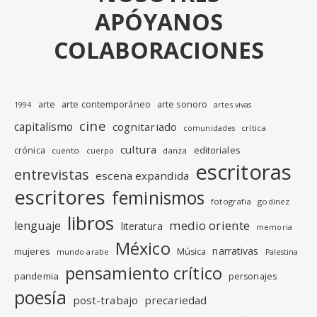
APÓYANOS
COLABORACIONES
arte
arte contemporáneo
arte sonoro
1994
artes vivas
cine
capitalismo
cognitariado
crítica
comunidades
cultura
editoriales
crónica
cuento
danza
cuerpo
escritoras
entrevistas
escena expandida
escritores
feminismos
fotografia
godinez
libros
medio oriente
lenguaje
literatura
memoria
México
narrativas
mujeres
Música
mundo arabe
Palestina
pensamiento crítico
pandemia
personajes
poesía
post-trabajo
precariedad