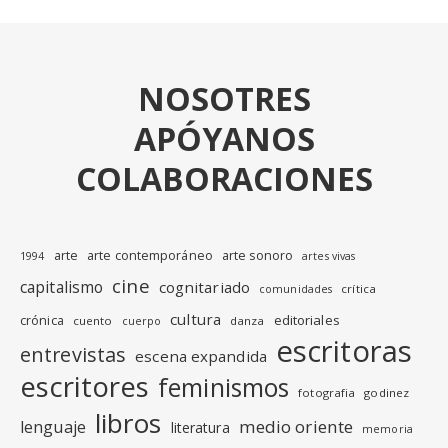
NOSOTRES
APÓYANOS
COLABORACIONES
arte
arte contemporáneo
arte sonoro
1994
artes vivas
cine
capitalismo
cognitariado
crítica
comunidades
cultura
editoriales
crónica
cuento
danza
cuerpo
escritoras
entrevistas
escena expandida
escritores
feminismos
fotografia
godinez
libros
medio oriente
lenguaje
literatura
memoria