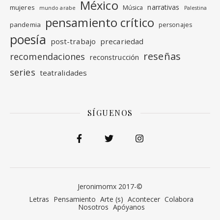
México
narrativas
mujeres
Música
mundo arabe
Palestina
pensamiento crítico
pandemia
personajes
poesía
post-trabajo
precariedad
reseñas
recomendaciones
reconstrucción
series
teatralidades
SÍGUENOS
Jeronimomx 2017-©
Letras
Pensamiento
Arte (s)
Acontecer
Colabora
Nosotros
Apóyanos