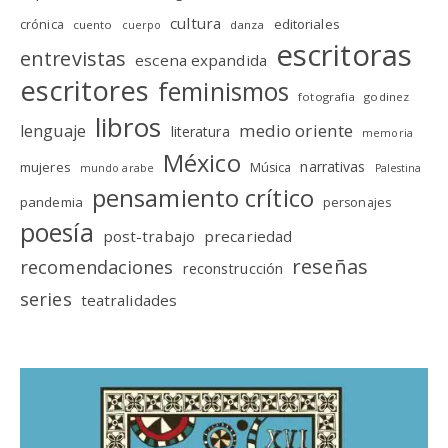
cultura
editoriales
crónica
cuento
danza
cuerpo
escritoras
entrevistas
escena expandida
escritores
feminismos
fotografia
godinez
libros
medio oriente
lenguaje
literatura
memoria
México
narrativas
mujeres
Música
mundo arabe
Palestina
pensamiento crítico
pandemia
personajes
poesía
post-trabajo
precariedad
reseñas
recomendaciones
reconstrucción
series
teatralidades