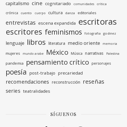
cine
capitalismo
cognitariado
crítica
comunidades
cultura
editoriales
crónica
cuento
danza
cuerpo
escritoras
entrevistas
escena expandida
escritores
feminismos
fotografia
godinez
libros
medio oriente
lenguaje
literatura
memoria
México
narrativas
mujeres
Música
mundo arabe
Palestina
pensamiento crítico
pandemia
personajes
poesía
post-trabajo
precariedad
reseñas
recomendaciones
reconstrucción
series
teatralidades
SÍGUENOS