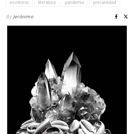
escritoras
literatura
pandemia
precariedad
By
Jerónimo