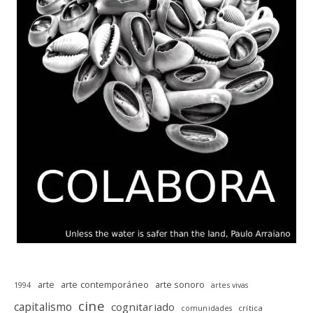
arte
arte contemporáneo
arte sonoro
1994
artes vivas
cine
capitalismo
cognitariado
crítica
comunidades