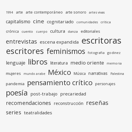
arte
arte contemporáneo
arte sonoro
1994
artes vivas
cine
capitalismo
cognitariado
crítica
comunidades
cultura
editoriales
crónica
cuento
danza
cuerpo
escritoras
entrevistas
escena expandida
escritores
feminismos
fotografia
godinez
libros
medio oriente
lenguaje
literatura
memoria
México
narrativas
mujeres
Música
mundo arabe
Palestina
pensamiento crítico
pandemia
personajes
poesía
post-trabajo
precariedad
reseñas
recomendaciones
reconstrucción
series
teatralidades