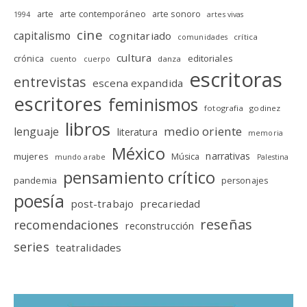
arte
arte contemporáneo
arte sonoro
1994
artes vivas
cine
capitalismo
cognitariado
crítica
comunidades
cultura
editoriales
crónica
cuento
danza
cuerpo
escritoras
entrevistas
escena expandida
escritores
feminismos
fotografia
godinez
libros
medio oriente
lenguaje
literatura
memoria
México
narrativas
mujeres
Música
mundo arabe
Palestina
pensamiento crítico
pandemia
personajes
poesía
post-trabajo
precariedad
reseñas
recomendaciones
reconstrucción
series
teatralidades