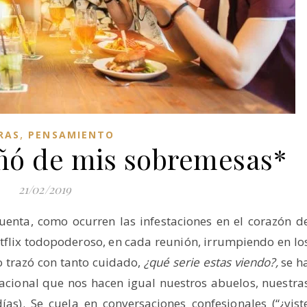
,
RAS
PENSAMIENTO
eñó de mis sobremesas*
21/02/2019
uenta, como ocurren las infestaciones en el corazón d
etflix todopoderoso, en cada reunión, irrumpiendo en lo
o trazó con tanto cuidado,
¿qué serie estas viendo?,
se h
acional que nos hacen igual nuestros abuelos, nuestra
as). Se cuela en conversaciones confesionales (“¿vist