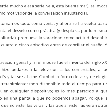
erda mucho a esa serie, vela, está buenísima”), se invoc
omo motivador de la conversación insustancial.
 tomamos todo, como venía, y ahora se ha vuelto part
nta el desvelo como práctica (y desplaza, por lo mismo
olitaria), promueve la voracidad como actitud deseabl
uatro o cinco episodios antes de conciliar el sueño. Y
eación genial y, si el mouse fue el invento del siglo XX
I: hizo pedazos a la televisión, a los comerciales, a lo
d´s y tal vez al cine. Cambió la forma de ver y de elegir
ntretenimiento: todo disponible todo el tiempo para u
s, en cualquier dispositivo; es lo más parecido a qu
to en una pantalla que no podemos apagar. Porque l
que no viste, las verás, y las que sí viste, las verán otro