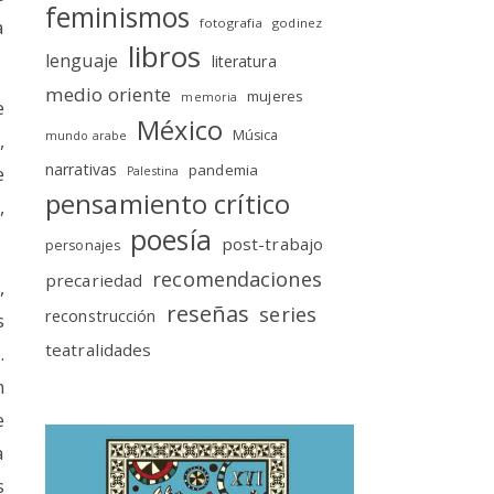
feminismos
a
fotografia
godinez
libros
lenguaje
literatura
medio oriente
mujeres
memoria
e
México
Música
,
mundo arabe
narrativas
pandemia
e
Palestina
pensamiento crítico
,
poesía
post-trabajo
personajes
recomendaciones
precariedad
,
reseñas
series
reconstrucción
s
teatralidades
.
n
e
a
s