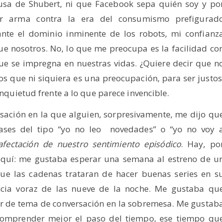
lusa de Shubert, ni que Facebook sepa quién soy y po
r arma contra la era del consumismo prefigurad
ante el dominio inminente de los robots, mi confianz
ue nosotros. No, lo que me preocupa es la facilidad co
que se impregna en nuestras vidas. ¿Quiere decir que n
 que ni siquiera es una preocupación, para ser justos
inquietud frente a lo que parece invencible.
sación en la que alguien, sorpresivamente, me dijo qu
frases del tipo “yo no leo novedades” o “yo no voy 
afectación de nuestro sentimiento episódico
. Hay, po
quí: me gustaba esperar una semana al estreno de u
ue las cadenas trataran de hacer buenas series en s
cia voraz de las nueve de la noche. Me gustaba qu
cer de tema de conversación en la sobremesa. Me gustab
comprender mejor el paso del tiempo, ese tiempo qu