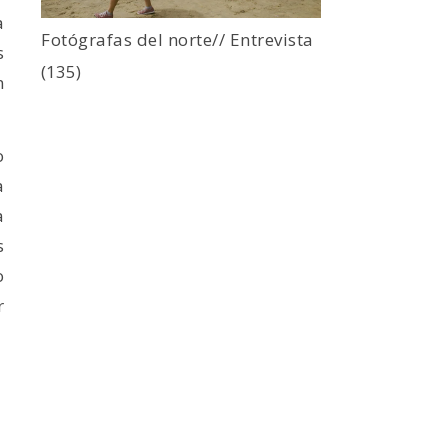
a
Fotógrafas del norte// Entrevista
s
(135)
n
o
a
a
s
o
r