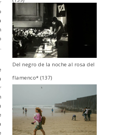
r
o
a
n
o
.
Del negro de la noche al rosa del
e
flamenco*
(137)
a
r
n
u
e
a
e