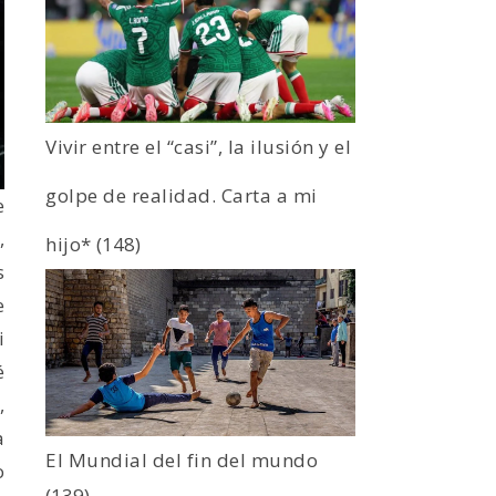
Vivir entre el “casi”, la ilusión y el
golpe de realidad. Carta a mi
e
,
hijo*
(148)
s
e
i
é
,
a
El Mundial del fin del mundo
o
(139)