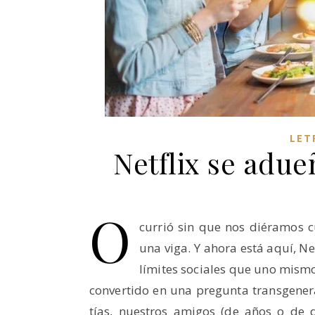
LET
Netflix se adu
O
currió sin que nos diéramos c
una viga. Y ahora está aquí, N
límites sociales que uno mism
convertido en una pregunta transgener
tías, nuestros amigos (de años o de dí