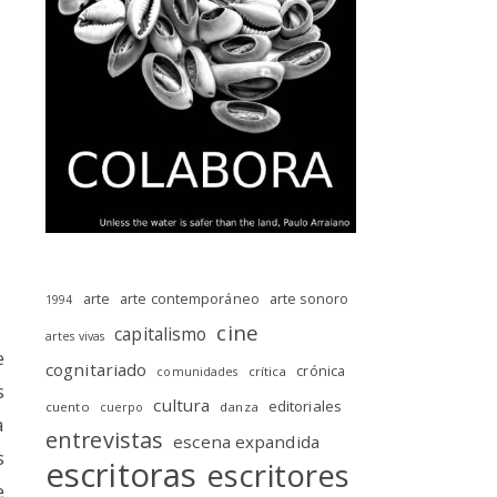
arte
arte contemporáneo
arte sonoro
1994
cine
capitalismo
artes vivas
e
cognitariado
crónica
crítica
comunidades
s
cultura
editoriales
cuento
danza
cuerpo
a
entrevistas
escena expandida
s
escritoras
escritores
e