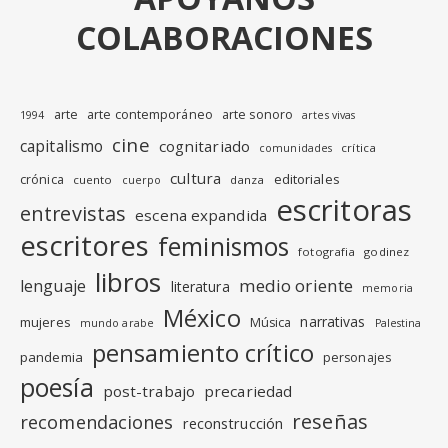
COLABORACIONES
arte
arte contemporáneo
arte sonoro
1994
artes vivas
cine
capitalismo
cognitariado
crítica
comunidades
cultura
editoriales
crónica
cuento
danza
cuerpo
escritoras
entrevistas
escena expandida
escritores
feminismos
fotografia
godinez
libros
medio oriente
lenguaje
literatura
memoria
México
narrativas
mujeres
Música
mundo arabe
Palestina
pensamiento crítico
pandemia
personajes
poesía
post-trabajo
precariedad
reseñas
recomendaciones
reconstrucción