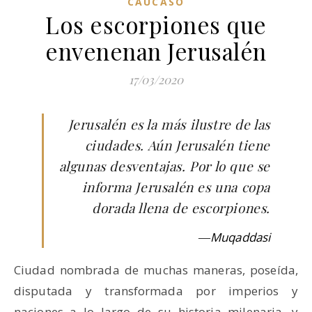
CÁUCASO
Los escorpiones que
envenenan Jerusalén
17/03/2020
Jerusalén es la más ilustre de las
ciudades. Aún Jerusalén tiene
algunas desventajas. Por lo que se
informa Jerusalén es una copa
dorada llena de escorpiones.
―Muqaddasi
Ciudad nombrada de muchas maneras, poseída,
disputada y transformada por imperios y
naciones a lo largo de su historia milenaria, y