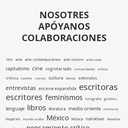
NOSOTRES
APÓYANOS
COLABORACIONES
arte
arte contemporáneo
arte sonoro
1994
artes vivas
cine
capitalismo
cognitariado
crítica
comunidades
cultura
editoriales
crónica
cuento
danza
cuerpo
escritoras
entrevistas
escena expandida
escritores
feminismos
fotografia
godinez
libros
medio oriente
lenguaje
literatura
memoria
México
narrativas
mujeres
Música
mundo arabe
Palestina
pensamiento crítico