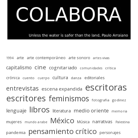
arte
arte contemporáneo
arte sonoro
1994
artes vivas
cine
capitalismo
cognitariado
crítica
comunidades
cultura
editoriales
crónica
cuento
danza
cuerpo
escritoras
entrevistas
escena expandida
escritores
feminismos
fotografia
godinez
libros
medio oriente
lenguaje
literatura
memoria
México
narrativas
mujeres
Música
mundo arabe
Palestina
pensamiento crítico
pandemia
personajes