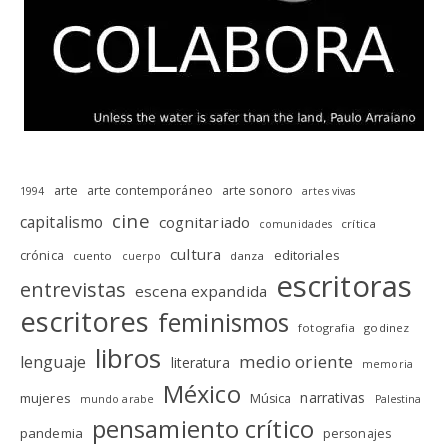
arte
arte contemporáneo
arte sonoro
1994
artes vivas
cine
capitalismo
cognitariado
crítica
comunidades
cultura
editoriales
crónica
cuento
danza
cuerpo
escritoras
entrevistas
escena expandida
escritores
feminismos
fotografia
godinez
libros
medio oriente
lenguaje
literatura
memoria
México
narrativas
mujeres
Música
mundo arabe
Palestina
pensamiento crítico
pandemia
personajes