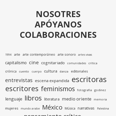
NOSOTRES
APÓYANOS
COLABORACIONES
arte
arte contemporáneo
arte sonoro
1994
artes vivas
cine
capitalismo
cognitariado
crítica
comunidades
cultura
editoriales
crónica
cuento
danza
cuerpo
escritoras
entrevistas
escena expandida
escritores
feminismos
fotografia
godinez
libros
medio oriente
lenguaje
literatura
memoria
México
narrativas
mujeres
Música
mundo arabe
Palestina