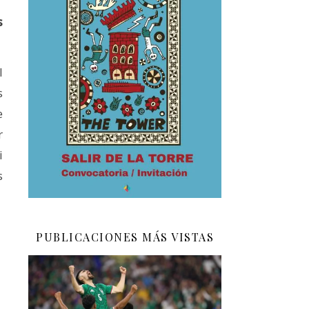
s
l
s
e
r
i
s
PUBLICACIONES MÁS VISTAS