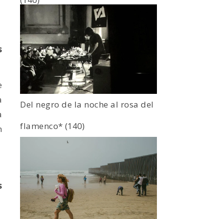
s
e
a
Del negro de la noche al rosa del
a
flamenco*
(140)
n
s