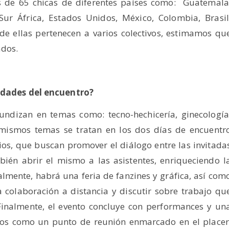
 de 65 chicas de diferentes países como: Guatemala
 Sur África, Estados Unidos, México, Colombia, Brasil
de ellas pertenecen a varios colectivos, estimamos qu
ados.
vidades del encuentro?
undizan en temas como: tecno-hechicería, ginecología
s mismos temas se tratan en los dos días de encuentr
os, que buscan promover el diálogo entre las invitada
bién abrir el mismo a las asistentes, enriqueciendo l
almente, habrá una feria de fanzines y gráfica, así com
 colaboración a distancia y discutir sobre trabajo qu
Finalmente, el evento concluye con performances y un
amos como un punto de reunión enmarcado en el placer