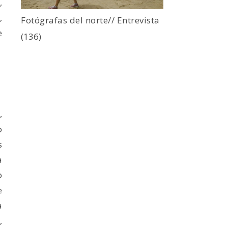
,
,
Fotógrafas del norte// Entrevista
e
(136)
,
o
s
a
o
e
a
,