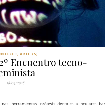
,
ONTECER
ARTE (S)
 2º Encuentro tecno-
eminista
18/03/2018
nas, herramientas, prótesis dentales u oculares ha