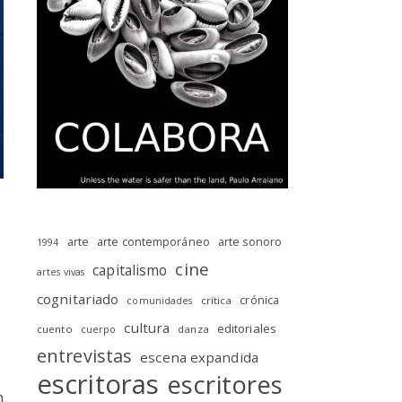
arte
arte contemporáneo
arte sonoro
1994
cine
capitalismo
artes vivas
cognitariado
crónica
crítica
comunidades
cultura
editoriales
cuento
danza
cuerpo
entrevistas
escena expandida
escritoras
escritores
n