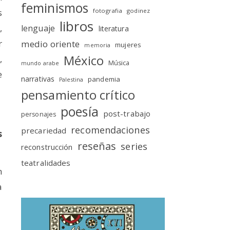
feminismos
fotografia
godinez
s
libros
,
lenguaje
literatura
r
medio oriente
mujeres
memoria
México
,
Música
mundo arabe
e
narrativas
pandemia
Palestina
pensamiento crítico
poesía
post-trabajo
personajes
recomendaciones
precariedad
s
reseñas
series
reconstrucción
teatralidades
n
a