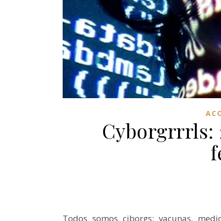
AC
Cyborgrrrls:
f
Todos somos ciborgs: vacunas, medici