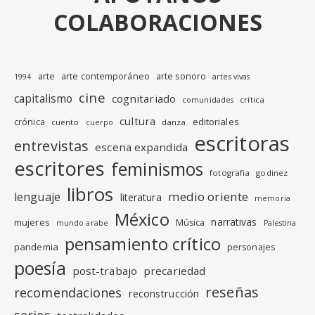
COLABORACIONES
arte
arte contemporáneo
arte sonoro
1994
artes vivas
cine
capitalismo
cognitariado
crítica
comunidades
cultura
editoriales
crónica
cuento
danza
cuerpo
escritoras
entrevistas
escena expandida
escritores
feminismos
fotografia
godinez
libros
medio oriente
lenguaje
literatura
memoria
México
narrativas
mujeres
Música
mundo arabe
Palestina
pensamiento crítico
pandemia
personajes
poesía
post-trabajo
precariedad
reseñas
recomendaciones
reconstrucción
series