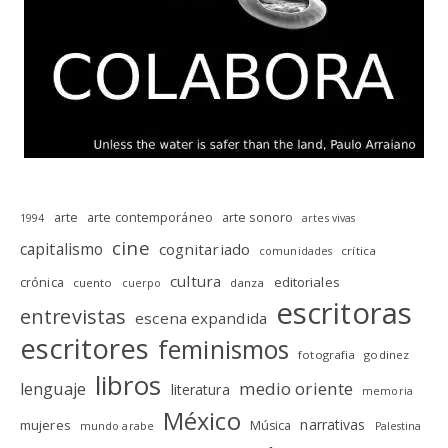
arte
arte contemporáneo
arte sonoro
1994
artes vivas
cine
capitalismo
cognitariado
crítica
comunidades
cultura
editoriales
crónica
cuento
danza
cuerpo
escritoras
entrevistas
escena expandida
escritores
feminismos
fotografia
godinez
libros
medio oriente
lenguaje
literatura
memoria
México
narrativas
mujeres
Música
mundo arabe
Palestina