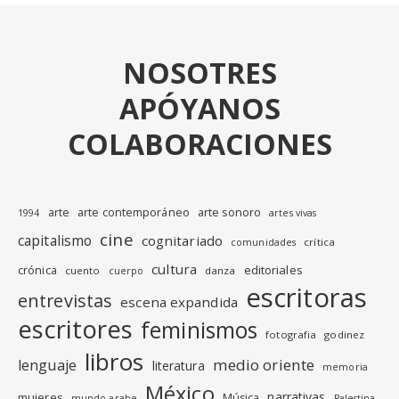
NOSOTRES
APÓYANOS
COLABORACIONES
arte
arte contemporáneo
arte sonoro
1994
artes vivas
cine
capitalismo
cognitariado
crítica
comunidades
cultura
editoriales
crónica
cuento
danza
cuerpo
escritoras
entrevistas
escena expandida
escritores
feminismos
fotografia
godinez
libros
medio oriente
lenguaje
literatura
memoria
México
narrativas
mujeres
Música
mundo arabe
Palestina