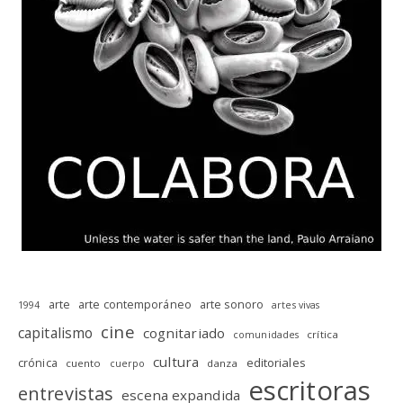
arte
arte contemporáneo
arte sonoro
1994
artes vivas
cine
capitalismo
cognitariado
crítica
comunidades
cultura
editoriales
crónica
cuento
danza
cuerpo
escritoras
entrevistas
escena expandida