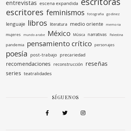
escritoras
entrevistas
escena expandida
escritores
feminismos
fotografia
godinez
libros
medio oriente
lenguaje
literatura
memoria
México
narrativas
mujeres
Música
mundo arabe
Palestina
pensamiento crítico
pandemia
personajes
poesía
post-trabajo
precariedad
reseñas
recomendaciones
reconstrucción
series
teatralidades
SÍGUENOS