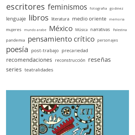
escritores
feminismos
fotografia
godinez
libros
medio oriente
lenguaje
literatura
memoria
México
narrativas
mujeres
Música
mundo arabe
Palestina
pensamiento crítico
pandemia
personajes
poesía
post-trabajo
precariedad
reseñas
recomendaciones
reconstrucción
series
teatralidades