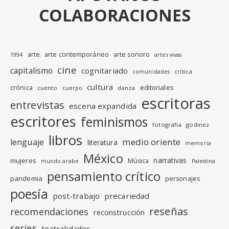
COLABORACIONES
arte
arte contemporáneo
arte sonoro
1994
artes vivas
cine
capitalismo
cognitariado
crítica
comunidades
cultura
editoriales
crónica
cuento
danza
cuerpo
escritoras
entrevistas
escena expandida
escritores
feminismos
fotografia
godinez
libros
medio oriente
lenguaje
literatura
memoria
México
narrativas
mujeres
Música
mundo arabe
Palestina
pensamiento crítico
pandemia
personajes
poesía
post-trabajo
precariedad
reseñas
recomendaciones
reconstrucción
series
teatralidades