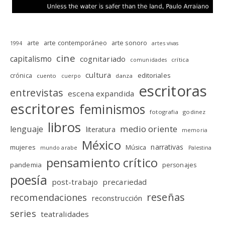
arte
arte contemporáneo
arte sonoro
1994
artes vivas
cine
capitalismo
cognitariado
crítica
comunidades
cultura
editoriales
crónica
cuento
danza
cuerpo
escritoras
entrevistas
escena expandida
escritores
feminismos
fotografia
godinez
libros
medio oriente
lenguaje
literatura
memoria
México
narrativas
mujeres
Música
mundo arabe
Palestina
pensamiento crítico
pandemia
personajes
poesía
post-trabajo
precariedad
reseñas
recomendaciones
reconstrucción
series
teatralidades