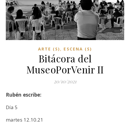
,
ARTE (S)
ESCENA (S)
Bitácora del
MuseoPorVenir II
20/10/2021
Rubén escribe:
Día 5
martes 12.10.21