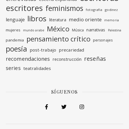
escritores
feminismos
fotografia
godinez
libros
medio oriente
lenguaje
literatura
memoria
México
narrativas
mujeres
Música
mundo arabe
Palestina
pensamiento crítico
pandemia
personajes
poesía
post-trabajo
precariedad
reseñas
recomendaciones
reconstrucción
series
teatralidades
SÍGUENOS