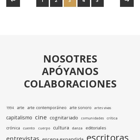
1
2
3
4
5
NOSOTRES
APÓYANOS
COLABORACIONES
arte
arte contemporáneo
arte sonoro
1994
artes vivas
cine
capitalismo
cognitariado
crítica
comunidades
cultura
editoriales
crónica
cuento
danza
cuerpo
escritoras
entrevistas
escena expandida