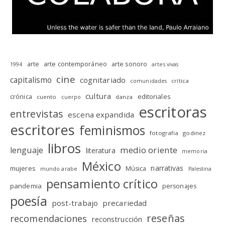
arte
arte contemporáneo
arte sonoro
1994
artes vivas
cine
capitalismo
cognitariado
crítica
comunidades
cultura
editoriales
crónica
cuento
danza
cuerpo
escritoras
entrevistas
escena expandida
escritores
feminismos
fotografia
godinez
libros
medio oriente
lenguaje
literatura
memoria
México
narrativas
mujeres
Música
mundo arabe
Palestina
pensamiento crítico
pandemia
personajes
poesía
post-trabajo
precariedad
reseñas
recomendaciones
reconstrucción