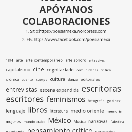
APÓYANOS
COLABORACIONES
Sitio:https://poesiamexa.wordpress.com
FB: https://www.facebook.com/poesiamexa
arte
arte contemporáneo
arte sonoro
1994
artes vivas
cine
capitalismo
cognitariado
crítica
comunidades
cultura
editoriales
crónica
cuento
danza
cuerpo
escritoras
entrevistas
escena expandida
escritores
feminismos
fotografia
godinez
libros
medio oriente
lenguaje
literatura
memoria
México
narrativas
mujeres
Música
mundo arabe
Palestina
pensamiento crítico
pandemia
personajes