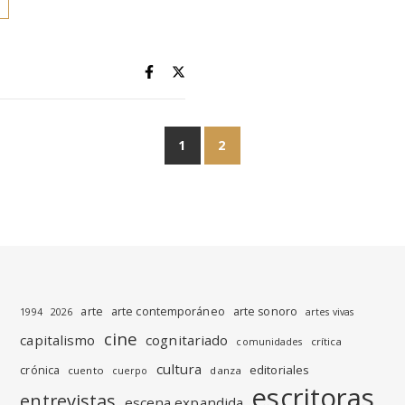
1
2
arte
arte contemporáneo
arte sonoro
1994
2026
artes vivas
cine
capitalismo
cognitariado
crítica
comunidades
cultura
editoriales
crónica
cuento
danza
cuerpo
escritoras
entrevistas
escena expandida