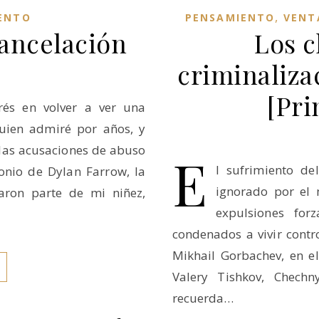
,
ENTO
PENSAMIENTO
VENT
cancelación
Los c
criminaliza
[Pri
rés en volver a ver una
uien admiré por años, y
las acusaciones de abuso
E
l sufrimiento d
monio de Dylan Farrow, la
ignorado por el 
maron parte de mi niñez,
expulsiones for
condenados a vivir contr
Mikhail Gorbachev, en e
Valery Tishkov, Chechn
recuerda…