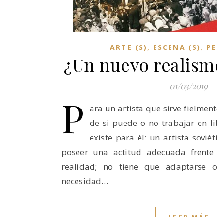
,
,
ARTE (S)
ESCENA (S)
P
¿Un nuevo realismo
01/03/2019
P
ara un artista que sirve fielment
de si puede o no trabajar en l
existe para él: un artista sovié
poseer una actitud adecuada frente
realidad; no tiene que adaptarse o
necesidad…
LEER MÁS