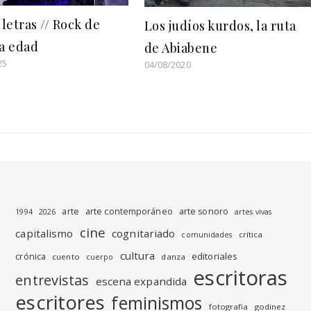
 letras // Rock de
Los judíos kurdos, la ruta
a edad
de Abiabene
25
04/08/2020
arte
arte contemporáneo
arte sonoro
1994
2026
artes vivas
cine
capitalismo
cognitariado
crítica
comunidades
cultura
editoriales
crónica
cuento
danza
cuerpo
escritoras
entrevistas
escena expandida
escritores
feminismos
fotografia
godinez