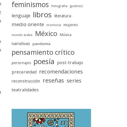
feminismos
m
fotografia
godinez
z
libros
lenguaje
literatura
a
medio oriente
mujeres
memoria
México
Música
mundo arabe
e
narrativas
pandemia
e
pensamiento crítico
poesía
post-trabajo
personajes
recomendaciones
precariedad
reseñas
series
reconstrucción
teatralidades
a