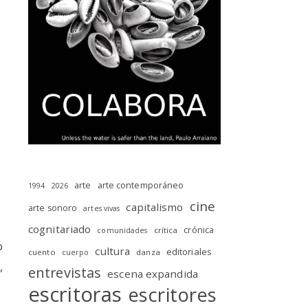
arte
arte contemporáneo
1994
2026
cine
capitalismo
arte sonoro
artes vivas
cognitariado
crónica
crítica
comunidades
o
cultura
editoriales
cuento
danza
cuerpo
,
entrevistas
escena expandida
escritoras
escritores