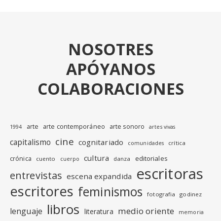
NOSOTRES
APÓYANOS
COLABORACIONES
arte
arte contemporáneo
arte sonoro
1994
artes vivas
cine
capitalismo
cognitariado
crítica
comunidades
cultura
editoriales
crónica
cuento
danza
cuerpo
escritoras
entrevistas
escena expandida
escritores
feminismos
fotografia
godinez
libros
medio oriente
lenguaje
literatura
memoria