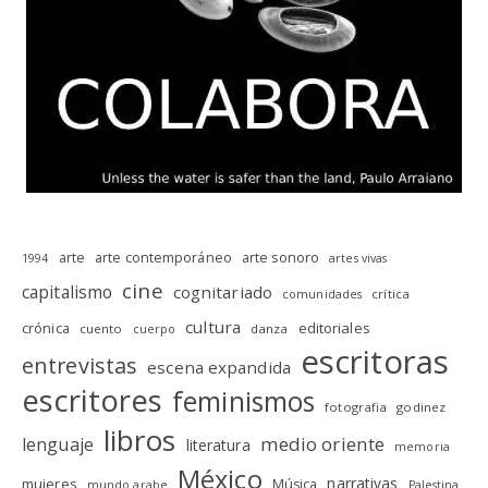
arte
arte contemporáneo
arte sonoro
1994
artes vivas
cine
capitalismo
cognitariado
crítica
comunidades
cultura
editoriales
crónica
cuento
danza
cuerpo
escritoras
entrevistas
escena expandida
escritores
feminismos
fotografia
godinez
libros
medio oriente
lenguaje
literatura
memoria
México
narrativas
mujeres
Música
mundo arabe
Palestina