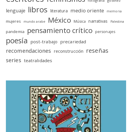
fotografia
godinez
libros
medio oriente
lenguaje
literatura
memoria
México
narrativas
mujeres
Música
mundo arabe
Palestina
pensamiento crítico
pandemia
personajes
poesía
post-trabajo
precariedad
reseñas
recomendaciones
reconstrucción
series
teatralidades