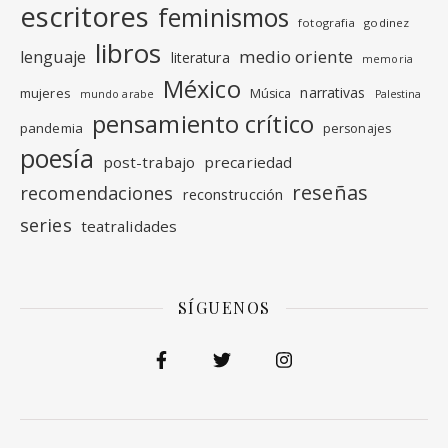
escritores
feminismos
fotografia
godinez
libros
medio oriente
lenguaje
literatura
memoria
México
narrativas
mujeres
Música
mundo arabe
Palestina
pensamiento crítico
pandemia
personajes
poesía
post-trabajo
precariedad
reseñas
recomendaciones
reconstrucción
series
teatralidades
SÍGUENOS