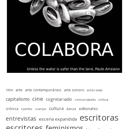
arte
arte contemporáneo
arte sonoro
1994
artes vivas
cine
capitalismo
cognitariado
crítica
comunidades
cultura
editoriales
crónica
cuento
danza
cuerpo
escritoras
entrevistas
escena expandida
escritores
feminismos