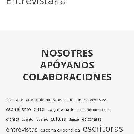
Entrevista
(136)
NOSOTRES
APÓYANOS
COLABORACIONES
arte
arte contemporáneo
arte sonoro
1994
artes vivas
cine
capitalismo
cognitariado
crítica
comunidades
cultura
editoriales
crónica
cuento
danza
cuerpo
escritoras
entrevistas
escena expandida