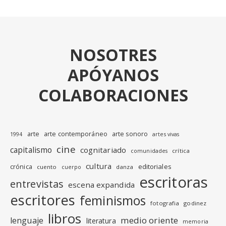
NOSOTRES
APÓYANOS
COLABORACIONES
arte
arte contemporáneo
arte sonoro
1994
artes vivas
cine
capitalismo
cognitariado
crítica
comunidades
cultura
editoriales
crónica
cuento
danza
cuerpo
escritoras
entrevistas
escena expandida
escritores
feminismos
fotografia
godinez
libros
medio oriente
lenguaje
literatura
memoria