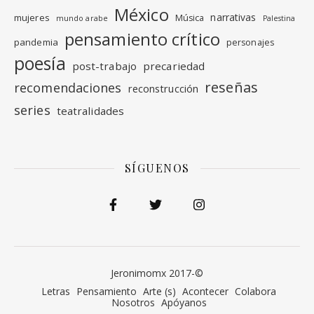
México
narrativas
mujeres
Música
mundo arabe
Palestina
pensamiento crítico
pandemia
personajes
poesía
post-trabajo
precariedad
reseñas
recomendaciones
reconstrucción
series
teatralidades
SÍGUENOS
Jeronimomx 2017-©
Letras
Pensamiento
Arte (s)
Acontecer
Colabora
Nosotros
Apóyanos