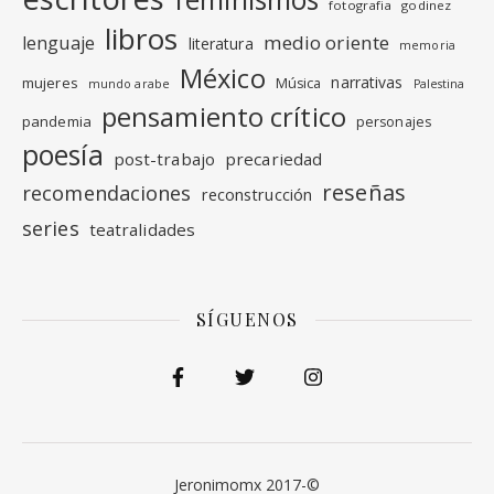
fotografia
godinez
libros
medio oriente
lenguaje
literatura
memoria
México
narrativas
mujeres
Música
mundo arabe
Palestina
pensamiento crítico
pandemia
personajes
poesía
post-trabajo
precariedad
reseñas
recomendaciones
reconstrucción
series
teatralidades
SÍGUENOS
Jeronimomx 2017-©