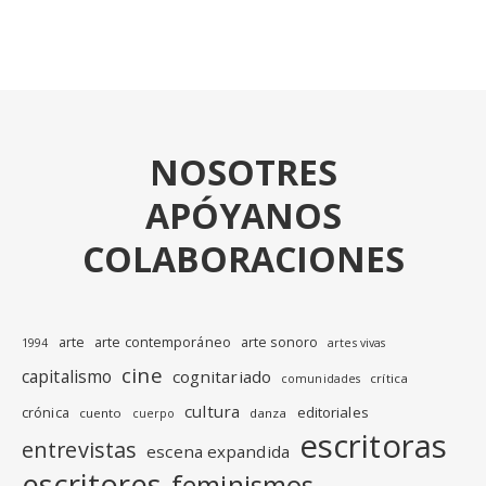
NOSOTRES
APÓYANOS
COLABORACIONES
arte
arte contemporáneo
arte sonoro
1994
artes vivas
cine
capitalismo
cognitariado
crítica
comunidades
cultura
editoriales
crónica
cuento
danza
cuerpo
escritoras
entrevistas
escena expandida
escritores
feminismos