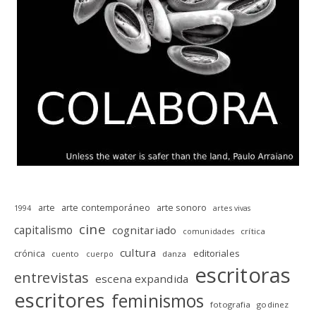
arte
arte contemporáneo
arte sonoro
1994
artes vivas
cine
capitalismo
cognitariado
crítica
comunidades
cultura
editoriales
crónica
cuento
danza
cuerpo
escritoras
entrevistas
escena expandida
escritores
feminismos
fotografia
godinez