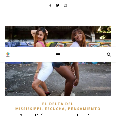
EL DELTA DEL
,
,
MISSISSIPPI
ESCUCHA
PENSAMIENTO