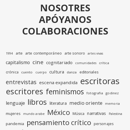
NOSOTRES
APÓYANOS
COLABORACIONES
arte
arte contemporáneo
arte sonoro
1994
artes vivas
cine
capitalismo
cognitariado
crítica
comunidades
cultura
editoriales
crónica
cuento
danza
cuerpo
escritoras
entrevistas
escena expandida
escritores
feminismos
fotografia
godinez
libros
medio oriente
lenguaje
literatura
memoria
México
narrativas
mujeres
Música
mundo arabe
Palestina
pensamiento crítico
pandemia
personajes