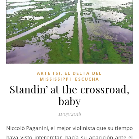
,
ARTE (S)
EL DELTA DEL
,
MISSISSIPPI
ESCUCHA
Standin’ at the crossroad,
baby
11/05/2018
Niccolò Paganini, el mejor violinista que su tiempo
haya visto interpretar, hacía su aparición ante el