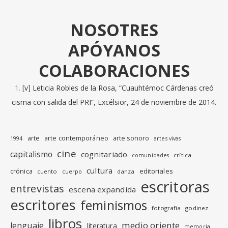
NOSOTRES
APÓYANOS
COLABORACIONES
[v] Leticia Robles de la Rosa, “Cuauhtémoc Cárdenas creó
cisma con salida del PRI”, Excélsior, 24 de noviembre de 2014.
arte
arte contemporáneo
arte sonoro
1994
artes vivas
cine
capitalismo
cognitariado
crítica
comunidades
cultura
editoriales
crónica
cuento
danza
cuerpo
escritoras
entrevistas
escena expandida
escritores
feminismos
fotografia
godinez
libros
medio oriente
lenguaje
literatura
memoria