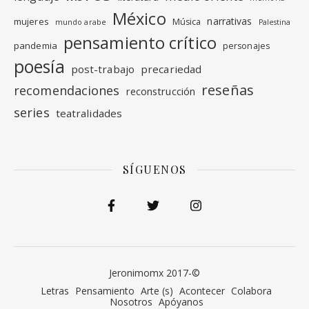
México
narrativas
mujeres
Música
mundo arabe
Palestina
pensamiento crítico
pandemia
personajes
poesía
post-trabajo
precariedad
reseñas
recomendaciones
reconstrucción
series
teatralidades
SÍGUENOS
Jeronimomx 2017-©
Letras
Pensamiento
Arte (s)
Acontecer
Colabora
Nosotros
Apóyanos