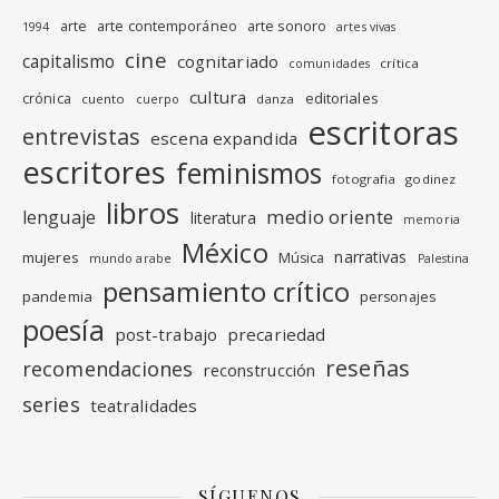
arte
arte contemporáneo
arte sonoro
1994
artes vivas
cine
capitalismo
cognitariado
crítica
comunidades
cultura
editoriales
crónica
cuento
danza
cuerpo
escritoras
entrevistas
escena expandida
escritores
feminismos
fotografia
godinez
libros
medio oriente
lenguaje
literatura
memoria
México
narrativas
mujeres
Música
mundo arabe
Palestina
pensamiento crítico
pandemia
personajes
poesía
post-trabajo
precariedad
reseñas
recomendaciones
reconstrucción
series
teatralidades
SÍGUENOS