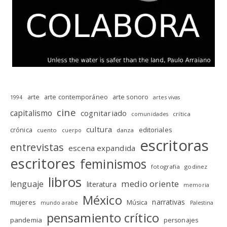
arte
arte contemporáneo
arte sonoro
1994
artes vivas
cine
capitalismo
cognitariado
crítica
comunidades
cultura
editoriales
crónica
cuento
danza
cuerpo
escritoras
entrevistas
escena expandida
escritores
feminismos
fotografia
godinez
libros
medio oriente
lenguaje
literatura
memoria
México
narrativas
mujeres
Música
mundo arabe
Palestina
pensamiento crítico
pandemia
personajes