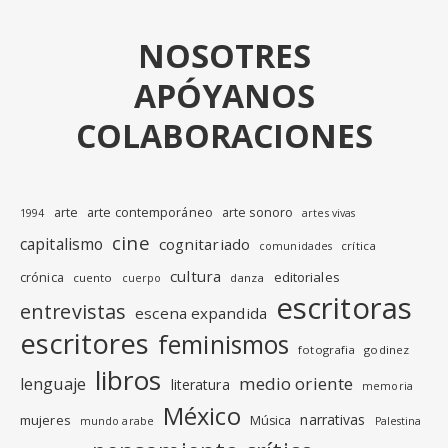
NOSOTRES
APÓYANOS
COLABORACIONES
arte
arte contemporáneo
arte sonoro
1994
artes vivas
cine
capitalismo
cognitariado
crítica
comunidades
cultura
editoriales
crónica
cuento
danza
cuerpo
escritoras
entrevistas
escena expandida
escritores
feminismos
fotografia
godinez
libros
medio oriente
lenguaje
literatura
memoria
México
narrativas
mujeres
Música
mundo arabe
Palestina