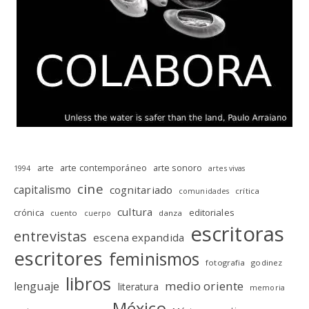
arte
arte contemporáneo
arte sonoro
1994
artes vivas
cine
capitalismo
cognitariado
crítica
comunidades
cultura
editoriales
crónica
cuento
danza
cuerpo
escritoras
entrevistas
escena expandida
escritores
feminismos
fotografia
godinez
libros
medio oriente
lenguaje
literatura
memoria
México