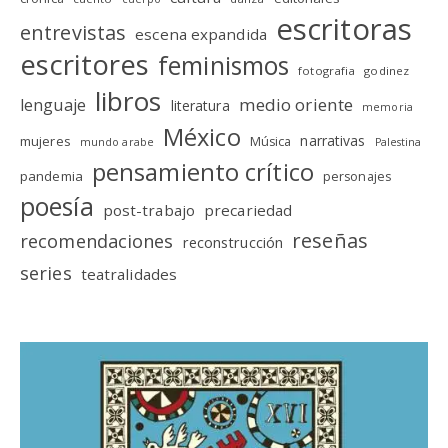
escritoras
entrevistas
escena expandida
escritores
feminismos
fotografia
godinez
libros
medio oriente
lenguaje
literatura
memoria
México
narrativas
mujeres
Música
mundo arabe
Palestina
pensamiento crítico
pandemia
personajes
poesía
post-trabajo
precariedad
reseñas
recomendaciones
reconstrucción
series
teatralidades