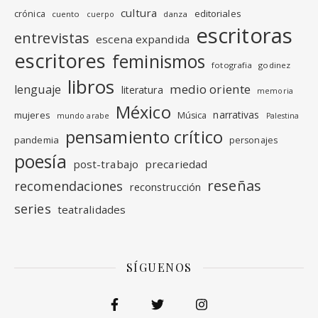
cultura
editoriales
crónica
cuento
danza
cuerpo
escritoras
entrevistas
escena expandida
escritores
feminismos
fotografia
godinez
libros
medio oriente
lenguaje
literatura
memoria
México
narrativas
mujeres
Música
mundo arabe
Palestina
pensamiento crítico
pandemia
personajes
poesía
post-trabajo
precariedad
reseñas
recomendaciones
reconstrucción
series
teatralidades
SÍGUENOS