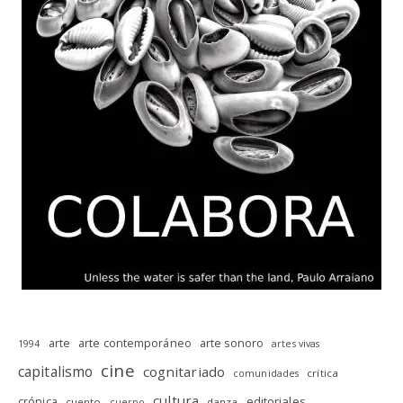
arte
arte contemporáneo
arte sonoro
1994
artes vivas
cine
capitalismo
cognitariado
crítica
comunidades
cultura
editoriales
crónica
cuento
danza
cuerpo