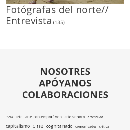
Fotógrafas del norte//
Entrevista
(135)
NOSOTRES
APÓYANOS
COLABORACIONES
arte
arte contemporáneo
arte sonoro
1994
artes vivas
cine
capitalismo
cognitariado
crítica
comunidades