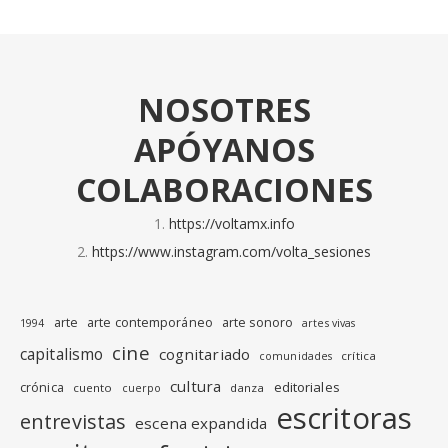
NOSOTRES
APÓYANOS
COLABORACIONES
https://voltamx.info
https://www.instagram.com/volta_sesiones
arte
arte contemporáneo
arte sonoro
1994
artes vivas
cine
capitalismo
cognitariado
crítica
comunidades
cultura
editoriales
crónica
cuento
danza
cuerpo
escritoras
entrevistas
escena expandida