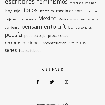
escritores
feminismos
fotografia
godinez
libros
medio oriente
lenguaje
literatura
memoria
México
narrativas
mujeres
Música
mundo arabe
Palestina
pensamiento crítico
pandemia
personajes
poesía
post-trabajo
precariedad
reseñas
recomendaciones
reconstrucción
series
teatralidades
SÍGUENOS
Jeronimomx 2017-©