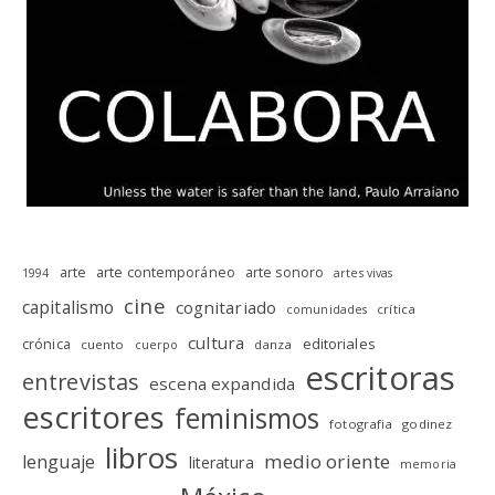
arte
arte contemporáneo
arte sonoro
1994
artes vivas
cine
capitalismo
cognitariado
crítica
comunidades
cultura
editoriales
crónica
cuento
danza
cuerpo
escritoras
entrevistas
escena expandida
escritores
feminismos
fotografia
godinez
libros
medio oriente
lenguaje
literatura
memoria