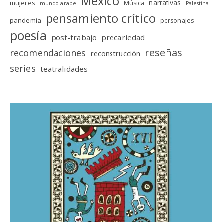
México
narrativas
mujeres
Música
mundo arabe
Palestina
pensamiento crítico
pandemia
personajes
poesía
post-trabajo
precariedad
reseñas
recomendaciones
reconstrucción
series
teatralidades