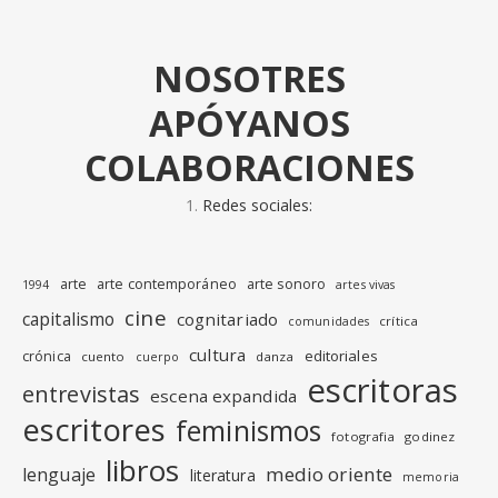
NOSOTRES
APÓYANOS
COLABORACIONES
Redes sociales:
arte
arte contemporáneo
arte sonoro
1994
artes vivas
cine
capitalismo
cognitariado
crítica
comunidades
cultura
editoriales
crónica
cuento
danza
cuerpo
escritoras
entrevistas
escena expandida
escritores
feminismos
fotografia
godinez
libros
medio oriente
lenguaje
literatura
memoria