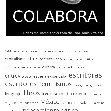
arte
arte contemporáneo
arte sonoro
1994
artes vivas
cine
capitalismo
cognitariado
crítica
comunidades
cultura
editoriales
crónica
cuento
danza
cuerpo
escritoras
entrevistas
escena expandida
escritores
feminismos
fotografia
godinez
libros
medio oriente
lenguaje
literatura
memoria
México
narrativas
mujeres
Música
mundo arabe
Palestina
pensamiento crítico