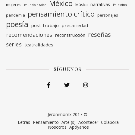
México
narrativas
mujeres
Música
mundo arabe
Palestina
pensamiento crítico
pandemia
personajes
poesía
post-trabajo
precariedad
reseñas
recomendaciones
reconstrucción
series
teatralidades
SÍGUENOS
Jeronimomx 2017-©
Letras
Pensamiento
Arte (s)
Acontecer
Colabora
Nosotros
Apóyanos