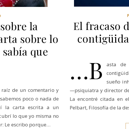
O
El fracaso d
sobre la
contigüida
rta sobre lo
 sabía que
…b
asta de 
contigüid
sueño in
 raíz de un comentario y
—psiquiatra y director de
e sabemos poco o nada de
La encontré citada en e
 la carta escrita a un
Pelbart, Filosofía de la d
scubrí lo que yo misma no
or: Le escribo porque…