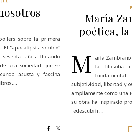
IES
 nosotros
María Za
poética, la
spoilers sobre la primera
. El “apocalipsis zombie”
M
sesenta años flotando
aría Zambrano 
 de una sociedad que se
la filosofía
acunda asusta y fascina
fundamental
libros,…
subjetividad, libertad y 
ampliamente como una te
su obra ha inspirado p
redescubrir…