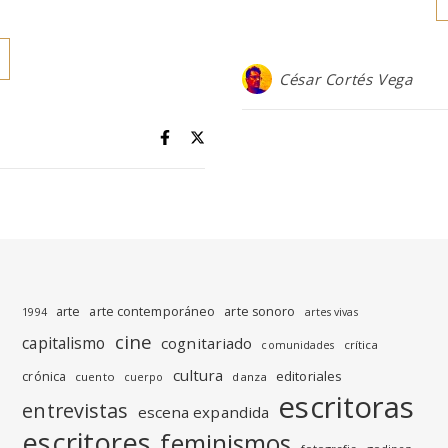
César Cortés Vega
arte
arte contemporáneo
arte sonoro
1994
artes vivas
cine
capitalismo
cognitariado
crítica
comunidades
cultura
editoriales
crónica
cuento
danza
cuerpo
escritoras
entrevistas
escena expandida
escritores
feminismos