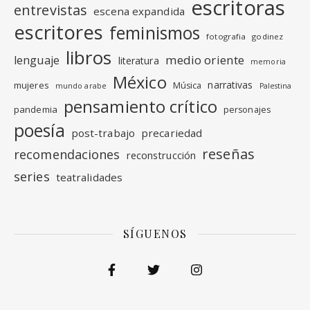
escritoras
entrevistas
escena expandida
escritores
feminismos
fotografia
godinez
libros
medio oriente
lenguaje
literatura
memoria
México
narrativas
mujeres
Música
mundo arabe
Palestina
pensamiento crítico
pandemia
personajes
poesía
post-trabajo
precariedad
reseñas
recomendaciones
reconstrucción
series
teatralidades
SÍGUENOS