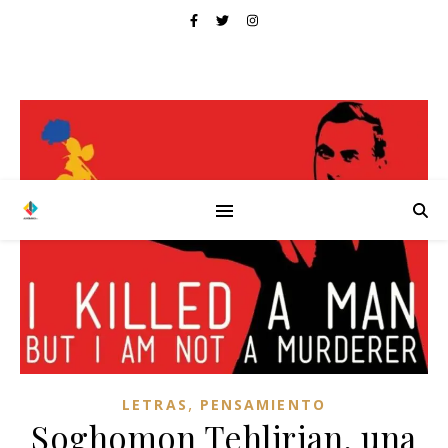
,
LETRAS
PENSAMIENTO
Soghomon Tehlirian, una