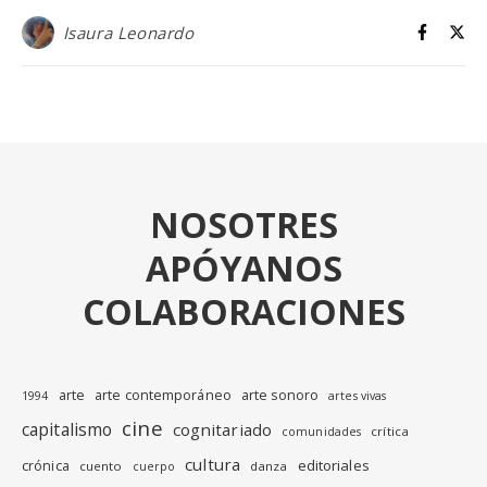
Isaura Leonardo
NOSOTRES
APÓYANOS
COLABORACIONES
arte
arte contemporáneo
arte sonoro
1994
artes vivas
cine
capitalismo
cognitariado
crítica
comunidades
cultura
editoriales
crónica
cuento
danza
cuerpo