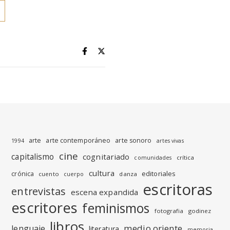
arte
arte contemporáneo
arte sonoro
1994
artes vivas
cine
capitalismo
cognitariado
crítica
comunidades
cultura
editoriales
crónica
cuento
danza
cuerpo
escritoras
entrevistas
escena expandida
escritores
feminismos
fotografia
godinez
libros
medio oriente
lenguaje
literatura
memoria