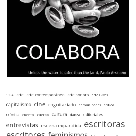
arte
arte contemporáneo
arte sonoro
1994
artes vivas
cine
capitalismo
cognitariado
crítica
comunidades
cultura
editoriales
crónica
cuento
danza
cuerpo
escritoras
entrevistas
escena expandida
escritores
feminismos