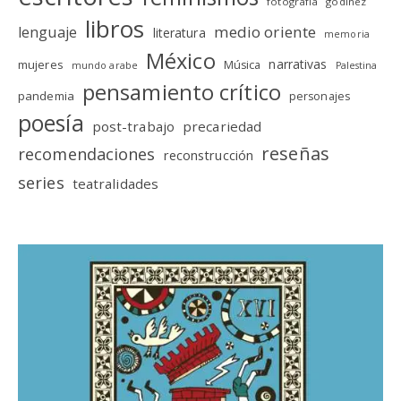
fotografia
godinez
libros
medio oriente
lenguaje
literatura
memoria
México
narrativas
mujeres
Música
mundo arabe
Palestina
pensamiento crítico
pandemia
personajes
poesía
post-trabajo
precariedad
reseñas
recomendaciones
reconstrucción
series
teatralidades