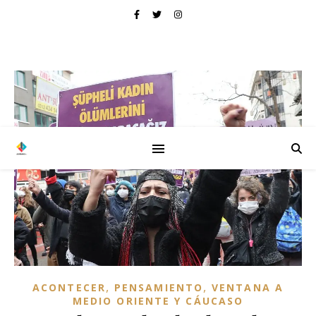
,
,
ACONTECER
PENSAMIENTO
VENTANA A
MEDIO ORIENTE Y CÁUCASO