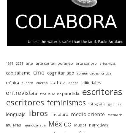
arte
arte contemporáneo
arte sonoro
1994
2026
artes vivas
cine
capitalismo
cognitariado
crítica
comunidades
cultura
editoriales
crónica
cuento
danza
cuerpo
escritoras
entrevistas
escena expandida
escritores
feminismos
fotografia
godinez
libros
medio oriente
lenguaje
literatura
memoria
México
narrativas
mujeres
Música
mundo arabe