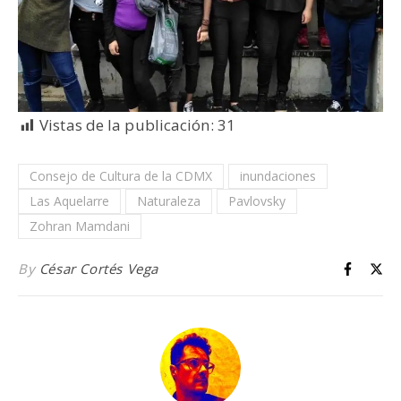
Vistas de la publicación:
31
Consejo de Cultura de la CDMX
inundaciones
Las Aquelarre
Naturaleza
Pavlovsky
Zohran Mamdani
By
César Cortés Vega