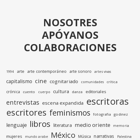
NOSOTRES
APÓYANOS
COLABORACIONES
arte
arte contemporáneo
arte sonoro
1994
artes vivas
cine
capitalismo
cognitariado
crítica
comunidades
cultura
editoriales
crónica
cuento
danza
cuerpo
escritoras
entrevistas
escena expandida
escritores
feminismos
fotografia
godinez
libros
medio oriente
lenguaje
literatura
memoria
México
narrativas
mujeres
Música
mundo arabe
Palestina