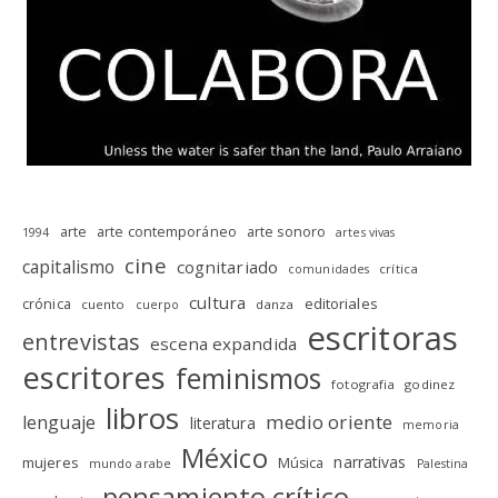
arte
arte contemporáneo
arte sonoro
1994
artes vivas
cine
capitalismo
cognitariado
crítica
comunidades
cultura
editoriales
crónica
cuento
danza
cuerpo
escritoras
entrevistas
escena expandida
escritores
feminismos
fotografia
godinez
libros
medio oriente
lenguaje
literatura
memoria
México
narrativas
mujeres
Música
mundo arabe
Palestina
pensamiento crítico