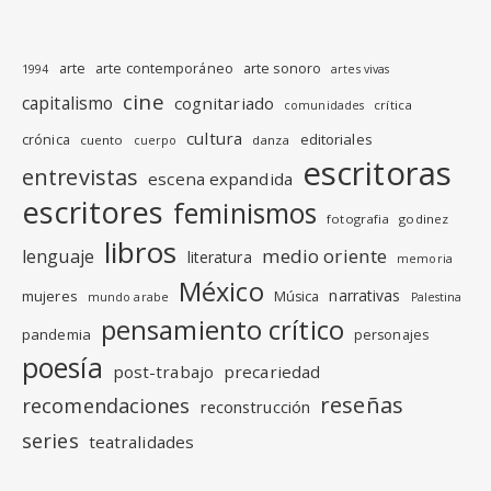
arte
arte contemporáneo
arte sonoro
1994
artes vivas
cine
capitalismo
cognitariado
crítica
comunidades
cultura
editoriales
crónica
cuento
danza
cuerpo
escritoras
entrevistas
escena expandida
escritores
feminismos
fotografia
godinez
libros
medio oriente
lenguaje
literatura
memoria
México
narrativas
mujeres
Música
mundo arabe
Palestina
pensamiento crítico
pandemia
personajes
poesía
post-trabajo
precariedad
reseñas
recomendaciones
reconstrucción
series
teatralidades