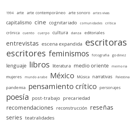
arte
arte contemporáneo
arte sonoro
1994
artes vivas
cine
capitalismo
cognitariado
crítica
comunidades
cultura
editoriales
crónica
cuento
danza
cuerpo
escritoras
entrevistas
escena expandida
escritores
feminismos
fotografia
godinez
libros
medio oriente
lenguaje
literatura
memoria
México
narrativas
mujeres
Música
mundo arabe
Palestina
pensamiento crítico
pandemia
personajes
poesía
post-trabajo
precariedad
reseñas
recomendaciones
reconstrucción
series
teatralidades