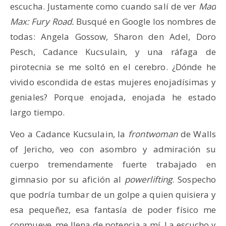
escucha. Justamente como cuando salí de ver
Mad
Max: Fury Road.
Busqué en Google los nombres de
todas: Angela Gossow, Sharon den Adel, Doro
Pesch, Cadance Kucsulain, y una ráfaga de
pirotecnia se me soltó en el cerebro. ¿Dónde he
vivido escondida de estas mujeres enojadísimas y
geniales? Porque enojada, enojada he estado
largo tiempo.
Veo a Cadance Kucsulain, la
frontwoman
de Walls
of Jericho, veo con asombro y admiración su
cuerpo tremendamente fuerte trabajado en
gimnasio por su afición al
powerlifting
. Sospecho
que podría tumbar de un golpe a quien quisiera y
esa pequeñez, esa fantasía de poder físico me
conmueve, me llena de potencia a mí. La escucho y